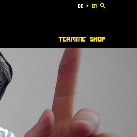
de
*
en
Termine
Shop