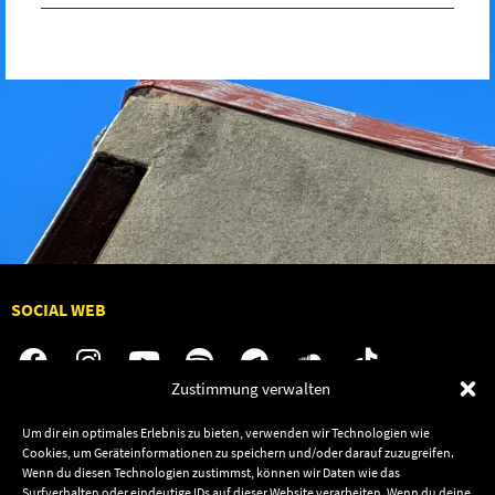
SOCIAL WEB
Zustimmung verwalten
Um dir ein optimales Erlebnis zu bieten, verwenden wir Technologien wie
Audiolith
Jobs
Cookies, um Geräteinformationen zu speichern und/oder darauf zuzugreifen.
News
Kontakt
Wenn du diesen Technologien zustimmst, können wir Daten wie das
Surfverhalten oder eindeutige IDs auf dieser Website verarbeiten. Wenn du deine