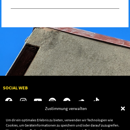
SOCIAL WEB
Zustimmung verwalten
Um dir ein optimales Erlebnis zu bieten, verwenden wir Technologien wie
Audiolith
Jobs
Cookies, um Geräteinformationen zu speichern und/oder darauf zuzugreifen.
News
Kontakt