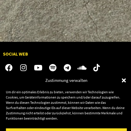
SOCIAL WEB
Zustimmung verwalten
Audiolith
Jobs
Um dir ein optimales Erlebnis zu bieten, verwenden wir Technologien wie
News
Kontakt
Cookies, um Geräteinformationen zu speichern und/oder darauf zuzugreifen.
Wenn du diesen Technologien zustimmst, können wir Daten wie das
Artists
Termine
Surfverhalten oder eindeutige IDs auf dieser Website verarbeiten. Wenn du deine
Releases
Shop
Zustimmung nicht erteilst oder zurückziehst, können bestimmte Merkmale und
Funktionen beeinträchtigt werden.
Friends
Datenschutz
Newsletter