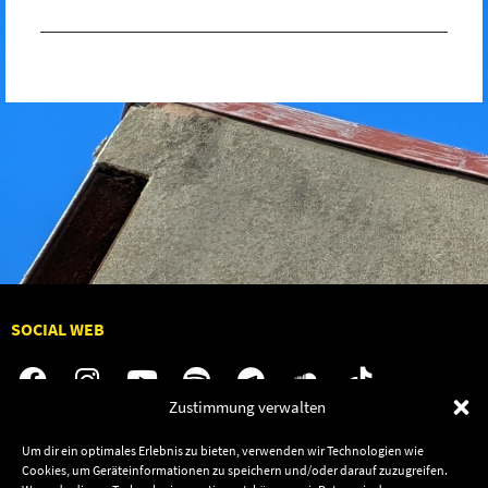
SOCIAL WEB
Zustimmung verwalten
Um dir ein optimales Erlebnis zu bieten, verwenden wir Technologien wie
Audiolith
Jobs
Cookies, um Geräteinformationen zu speichern und/oder darauf zuzugreifen.
News
Kontakt