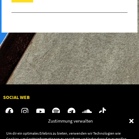
SOCIAL WEB
Zustimmung verwalten
Audiolith
Jobs
Um dir ein optimales Erlebnis zu bieten, verwenden wir Technologien wie
Cookies, um Geräteinformationen zu speichern und/oder darauf zuzugreifen.