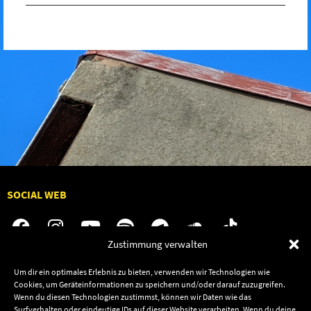
SOCIAL WEB
Zustimmung verwalten
Um dir ein optimales Erlebnis zu bieten, verwenden wir Technologien wie
Audiolith
Jobs
Cookies, um Geräteinformationen zu speichern und/oder darauf zuzugreifen.
News
Kontakt
Wenn du diesen Technologien zustimmst, können wir Daten wie das
Surfverhalten oder eindeutige IDs auf dieser Website verarbeiten. Wenn du deine