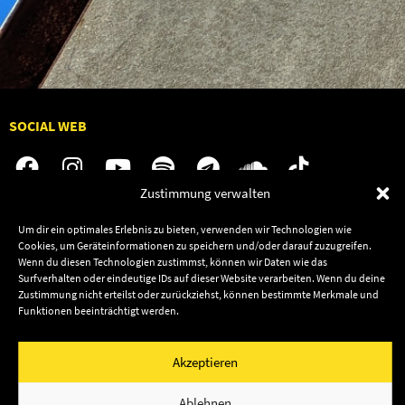
SOCIAL WEB
Zustimmung verwalten
Audiolith
Jobs
Um dir ein optimales Erlebnis zu bieten, verwenden wir Technologien wie
Cookies, um Geräteinformationen zu speichern und/oder darauf zuzugreifen.
News
Kontakt
Wenn du diesen Technologien zustimmst, können wir Daten wie das
Artists
Termine
Surfverhalten oder eindeutige IDs auf dieser Website verarbeiten. Wenn du deine
Zustimmung nicht erteilst oder zurückziehst, können bestimmte Merkmale und
Releases
Shop
Funktionen beeinträchtigt werden.
Friends
Datenschutz
Newsletter
Akzeptieren
Impressum
Cookie-Richtlinie (EU)
© 2003–2026 Audiolith International GmbH & Audiolith
Ablehnen