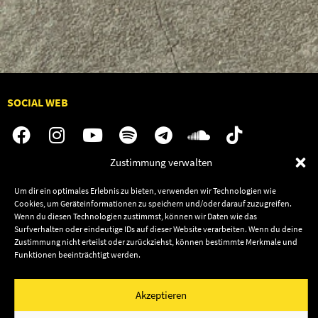
SOCIAL WEB
Zustimmung verwalten
Audiolith
Jobs
Um dir ein optimales Erlebnis zu bieten, verwenden wir Technologien wie
News
Kontakt
Cookies, um Geräteinformationen zu speichern und/oder darauf zuzugreifen.
Wenn du diesen Technologien zustimmst, können wir Daten wie das
Artists
Termine
Surfverhalten oder eindeutige IDs auf dieser Website verarbeiten. Wenn du deine
Releases
Shop
Zustimmung nicht erteilst oder zurückziehst, können bestimmte Merkmale und
Funktionen beeinträchtigt werden.
Friends
Datenschutz
Newsletter
Akzeptieren
Impressum
Cookie-Richtlinie (EU)