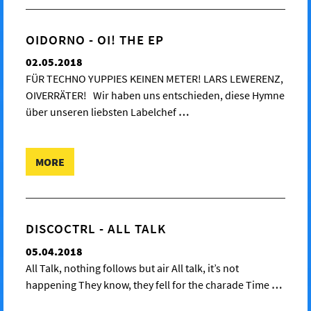
OIDORNO - OI! THE EP
02.05.2018
FÜR TECHNO YUPPIES KEINEN METER! LARS LEWERENZ,
OIVERRÄTER! Wir haben uns entschieden, diese Hymne
über unseren liebsten Labelchef
…
MORE
DISCOCTRL - ALL TALK
05.04.2018
All Talk, nothing follows but air All talk, it’s not
happening They know, they fell for the charade Time
…