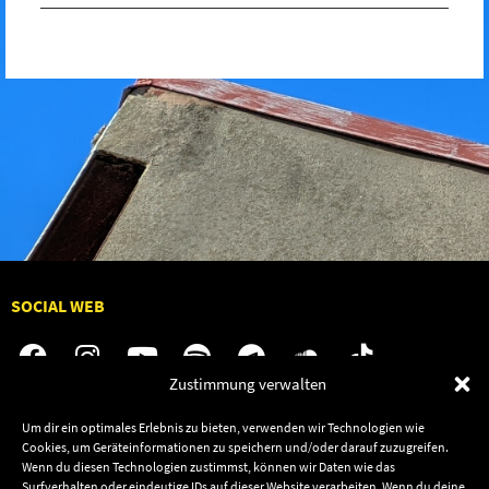
SOCIAL WEB
Zustimmung verwalten
Um dir ein optimales Erlebnis zu bieten, verwenden wir Technologien wie
Audiolith
Jobs
Cookies, um Geräteinformationen zu speichern und/oder darauf zuzugreifen.
News
Kontakt
Wenn du diesen Technologien zustimmst, können wir Daten wie das
Surfverhalten oder eindeutige IDs auf dieser Website verarbeiten. Wenn du deine