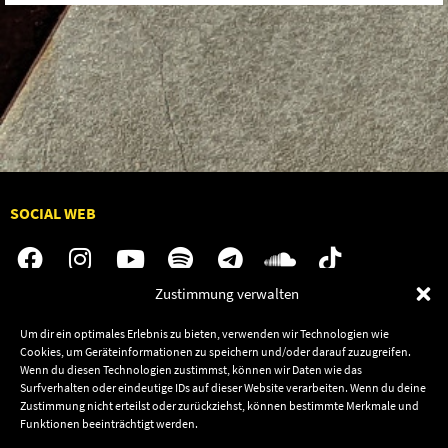
SOCIAL WEB
Zustimmung verwalten
Audiolith
Jobs
Um dir ein optimales Erlebnis zu bieten, verwenden wir Technologien wie
Cookies, um Geräteinformationen zu speichern und/oder darauf zuzugreifen.
News
Kontakt
Wenn du diesen Technologien zustimmst, können wir Daten wie das
Artists
Termine
Surfverhalten oder eindeutige IDs auf dieser Website verarbeiten. Wenn du deine
Zustimmung nicht erteilst oder zurückziehst, können bestimmte Merkmale und
Releases
Shop
Funktionen beeinträchtigt werden.
Friends