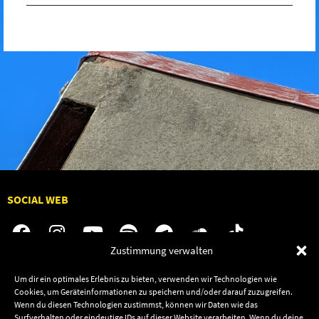
SOCIAL WEB
Zustimmung verwalten
Um dir ein optimales Erlebnis zu bieten, verwenden wir Technologien wie
Audiolith
Jobs
Cookies, um Geräteinformationen zu speichern und/oder darauf zuzugreifen.
News
Kontakt
Wenn du diesen Technologien zustimmst, können wir Daten wie das
Surfverhalten oder eindeutige IDs auf dieser Website verarbeiten. Wenn du deine