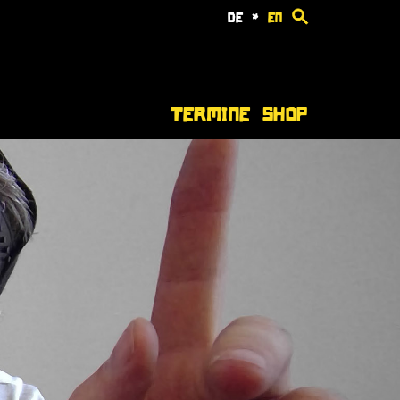
de
*
en
Termine
Shop