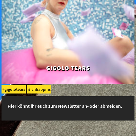
GIGOLO TEARS
gigolotears
ichhabpms
Hier könnt ihr euch zum Newsletter an- oder abmelden.