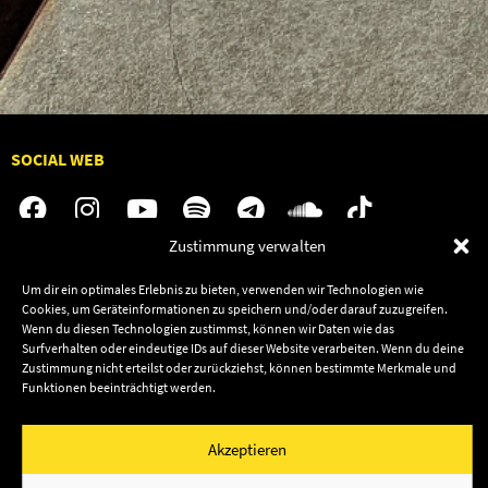
SOCIAL WEB
Zustimmung verwalten
Audiolith
Jobs
Um dir ein optimales Erlebnis zu bieten, verwenden wir Technologien wie
Cookies, um Geräteinformationen zu speichern und/oder darauf zuzugreifen.
News
Kontakt
Wenn du diesen Technologien zustimmst, können wir Daten wie das
Artists
Termine
Surfverhalten oder eindeutige IDs auf dieser Website verarbeiten. Wenn du deine
Zustimmung nicht erteilst oder zurückziehst, können bestimmte Merkmale und
Releases
Shop
Funktionen beeinträchtigt werden.
Friends
Datenschutz
Newsletter
Akzeptieren
Impressum
Cookie-Richtlinie (EU)