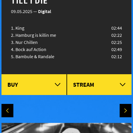
TILL I DIE
09.05.2025
—
Digital
King
02:44
Hamburg is killin me
02:22
Nur Chillen
02:25
Bock auf Action
02:49
Bambule & Randale
02:12
BUY
STREAM