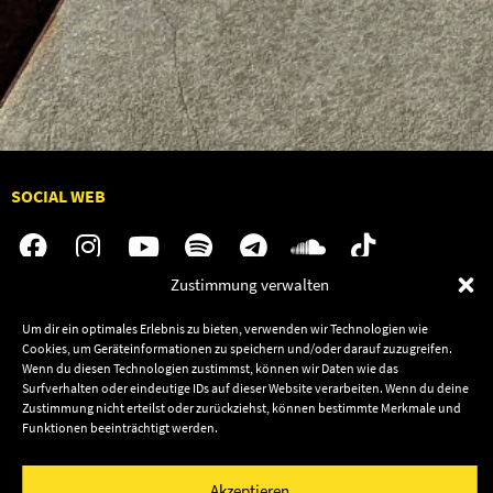
SOCIAL WEB
Zustimmung verwalten
Audiolith
Jobs
Um dir ein optimales Erlebnis zu bieten, verwenden wir Technologien wie
Cookies, um Geräteinformationen zu speichern und/oder darauf zuzugreifen.
News
Kontakt
Wenn du diesen Technologien zustimmst, können wir Daten wie das
Artists
Termine
Surfverhalten oder eindeutige IDs auf dieser Website verarbeiten. Wenn du deine
Zustimmung nicht erteilst oder zurückziehst, können bestimmte Merkmale und
Releases
Shop
Funktionen beeinträchtigt werden.
Friends
Datenschutz
Newsletter
Akzeptieren