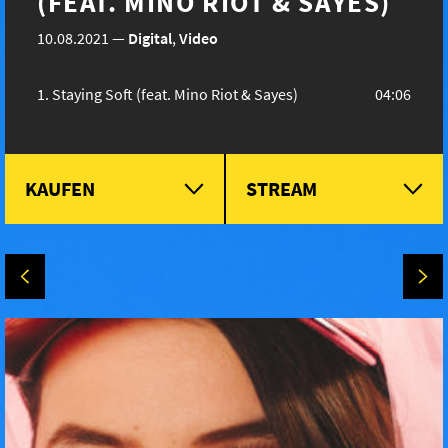
(FEAT. MINO RIOT & SAYES)
10.08.2021
—
Digital
,
Video
Staying Soft (feat. Mino Riot & Sayes)
04:06
KAUFEN
STREAM