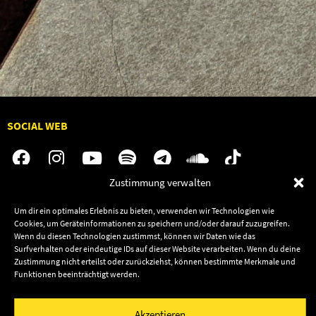
SOCIAL WEB
Zustimmung verwalten
Audiolith
Jobs
Um dir ein optimales Erlebnis zu bieten, verwenden wir Technologien wie
Cookies, um Geräteinformationen zu speichern und/oder darauf zuzugreifen.
News
Kontakt
Wenn du diesen Technologien zustimmst, können wir Daten wie das
Artists
Termine
Surfverhalten oder eindeutige IDs auf dieser Website verarbeiten. Wenn du deine
Zustimmung nicht erteilst oder zurückziehst, können bestimmte Merkmale und
Releases
Shop
Funktionen beeinträchtigt werden.
Friends
Datenschutz
Newsletter
Akzeptieren