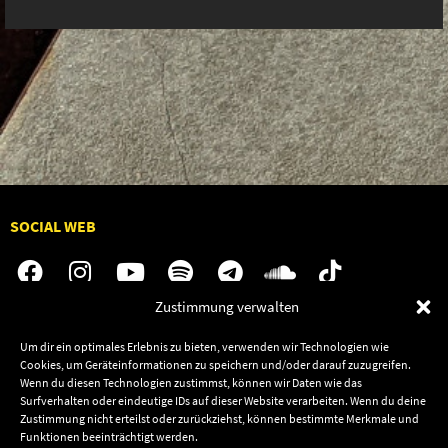
SOCIAL WEB
Zustimmung verwalten
Audiolith
Jobs
Um dir ein optimales Erlebnis zu bieten, verwenden wir Technologien wie
Cookies, um Geräteinformationen zu speichern und/oder darauf zuzugreifen.
News
Kontakt
Wenn du diesen Technologien zustimmst, können wir Daten wie das
Artists
Termine
Surfverhalten oder eindeutige IDs auf dieser Website verarbeiten. Wenn du deine
Zustimmung nicht erteilst oder zurückziehst, können bestimmte Merkmale und
Releases
Shop
Funktionen beeinträchtigt werden.