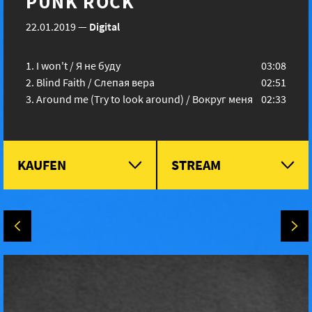
PUNK ROCK
22.01.2019
—
Digital
I won't / Я не буду
03:08
Blind Faith / Слепая вера
02:51
Around me (Try to look around) / Вокруг меня
02:33
KAUFEN
STREAM