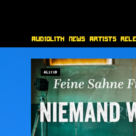
Audiolith
News
Artists
Rel
AL273D