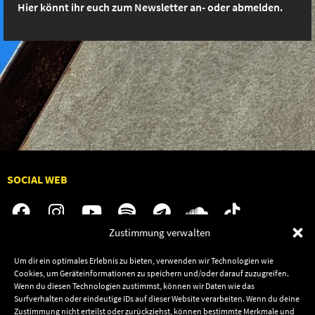
Hier könnt ihr euch zum Newsletter an- oder abmelden.
SOCIAL WEB
Zustimmung verwalten
Audiolith
Jobs
Um dir ein optimales Erlebnis zu bieten, verwenden wir Technologien wie
Cookies, um Geräteinformationen zu speichern und/oder darauf zuzugreifen.
News
Kontakt
Wenn du diesen Technologien zustimmst, können wir Daten wie das
Artists
Termine
Surfverhalten oder eindeutige IDs auf dieser Website verarbeiten. Wenn du deine
Zustimmung nicht erteilst oder zurückziehst, können bestimmte Merkmale und