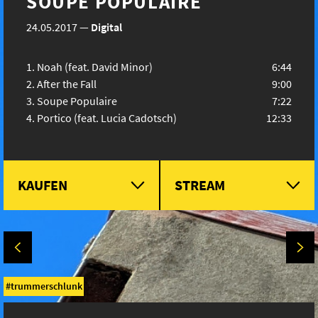
SOUPE POPULAIRE
24.05.2017
—
Digital
Noah (feat. David Minor)
6:44
After the Fall
9:00
Soupe Populaire
7:22
Portico (feat. Lucia Cadotsch)
12:33
KAUFEN
STREAM
trummerschlunk