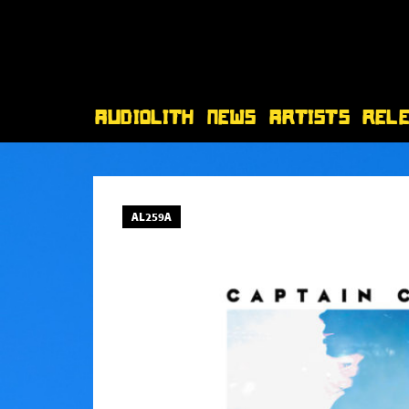
Audiolith
News
Artists
Rel
AL259A