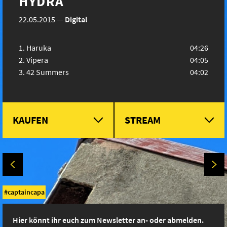
HYDRA
22.05.2015
—
Digital
Haruka
04:26
Vipera
04:05
42 Summers
04:02
KAUFEN
STREAM
captaincapa
Hier könnt ihr euch zum Newsletter an- oder abmelden.