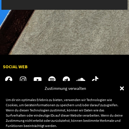
SOCIAL WEB
Zustimmung verwalten
Audiolith
Jobs
Um dir ein optimales Erlebnis zu bieten, verwenden wir Technologien wie
Cookies, um Geräteinformationen zu speichern und/oder darauf zuzugreifen.
News
Kontakt
Wenn du diesen Technologien zustimmst, können wir Daten wie das
Artists
Termine
Surfverhalten oder eindeutige IDs auf dieser Website verarbeiten. Wenn du deine
Zustimmung nicht erteilst oder zurückziehst, können bestimmte Merkmale und
Releases
Shop
Funktionen beeinträchtigt werden.