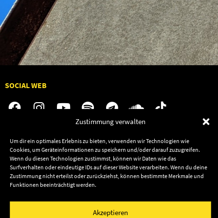
SOCIAL WEB
Zustimmung verwalten
Audiolith
Jobs
Um dir ein optimales Erlebnis zu bieten, verwenden wir Technologien wie
Cookies, um Geräteinformationen zu speichern und/oder darauf zuzugreifen.
News
Kontakt
Wenn du diesen Technologien zustimmst, können wir Daten wie das
Artists
Termine
Surfverhalten oder eindeutige IDs auf dieser Website verarbeiten. Wenn du deine
Zustimmung nicht erteilst oder zurückziehst, können bestimmte Merkmale und
Releases
Shop
Funktionen beeinträchtigt werden.
Friends
Datenschutz
Newsletter
Akzeptieren