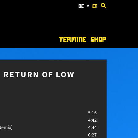
de
*
en
Termine
Shop
E RETURN OF LOW
5:16
4:42
Remix)
4:44
6:27