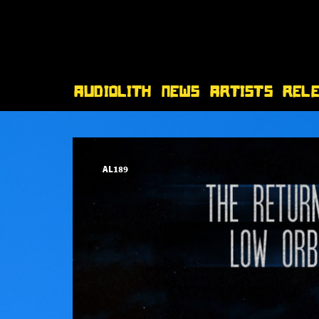
Audiolith
News
Artists
Rel
AL189