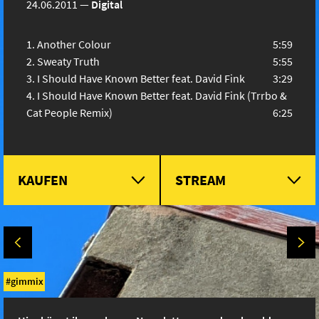
24.06.2011
—
Digital
Another Colour
5:59
Sweaty Truth
5:55
I Should Have Known Better feat. David Fink
3:29
I Should Have Known Better feat. David Fink (Trrbo &
Cat People Remix)
6:25
KAUFEN
STREAM
gimmix