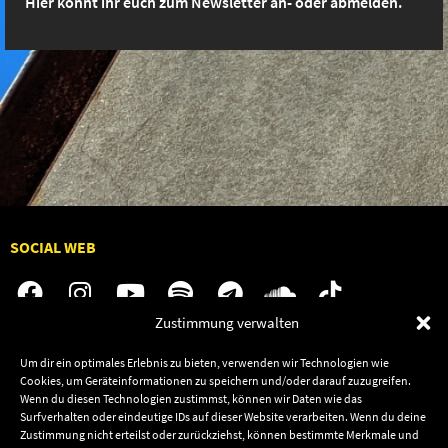
Hier könnt ihr euch zum Newsletter an- oder abmelden.
SOCIAL WEB
Zustimmung verwalten
Audiolith
Jobs
Um dir ein optimales Erlebnis zu bieten, verwenden wir Technologien wie
Cookies, um Geräteinformationen zu speichern und/oder darauf zuzugreifen.
News
Kontakt
Wenn du diesen Technologien zustimmst, können wir Daten wie das
Artists
Termine
Surfverhalten oder eindeutige IDs auf dieser Website verarbeiten. Wenn du deine
Zustimmung nicht erteilst oder zurückziehst, können bestimmte Merkmale und
Releases
Shop