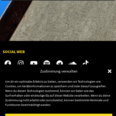
SOCIAL WEB
Zustimmung verwalten
Audiolith
Jobs
Um dir ein optimales Erlebnis zu bieten, verwenden wir Technologien wie
Cookies, um Geräteinformationen zu speichern und/oder darauf zuzugreifen.
News
Kontakt
Wenn du diesen Technologien zustimmst, können wir Daten wie das
Artists
Termine
Surfverhalten oder eindeutige IDs auf dieser Website verarbeiten. Wenn du deine
Zustimmung nicht erteilst oder zurückziehst, können bestimmte Merkmale und
Releases
Shop
Funktionen beeinträchtigt werden.
Friends