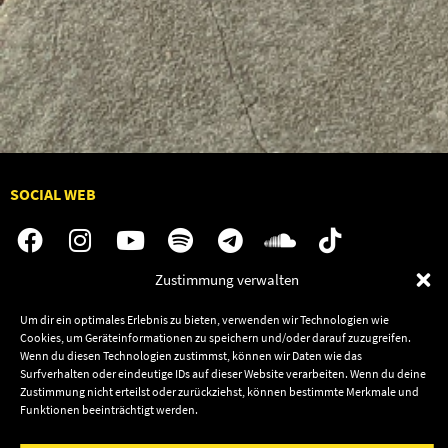
SOCIAL WEB
Zustimmung verwalten
Audiolith
Jobs
Um dir ein optimales Erlebnis zu bieten, verwenden wir Technologien wie
News
Kontakt
Cookies, um Geräteinformationen zu speichern und/oder darauf zuzugreifen.
Wenn du diesen Technologien zustimmst, können wir Daten wie das
Artists
Termine
Surfverhalten oder eindeutige IDs auf dieser Website verarbeiten. Wenn du deine
Releases
Shop
Zustimmung nicht erteilst oder zurückziehst, können bestimmte Merkmale und
Funktionen beeinträchtigt werden.
Friends
Datenschutz
Newsletter