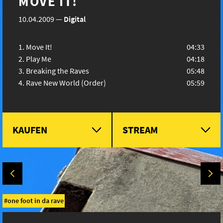
MOVE IT!
10.04.2009
—
Digital
Move It!
04:33
Play Me
04:18
Breaking the Raves
05:48
Rave New World (Order)
05:59
KAUFEN
STREAM
one foot in da rave