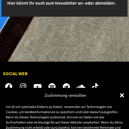
Hier könnt ihr euch zum Newsletter an- oder abmelden.
SOCIAL WEB
Zustimmung verwalten
Audiolith
Jobs
Um dir ein optimales Erlebnis zu bieten, verwenden wir Technologien wie
Cookies, um Geräteinformationen zu speichern und/oder darauf zuzugreifen.
News
Kontakt
Wenn du diesen Technologien zustimmst, können wir Daten wie das
Artists
Termine
Surfverhalten oder eindeutige IDs auf dieser Website verarbeiten. Wenn du deine
Zustimmung nicht erteilst oder zurückziehst, können bestimmte Merkmale und