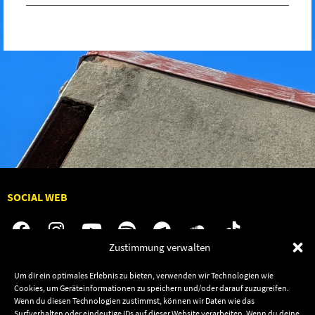
SOCIAL WEB
Zustimmung verwalten
Um dir ein optimales Erlebnis zu bieten, verwenden wir Technologien wie
Audiolith
Jobs
Cookies, um Geräteinformationen zu speichern und/oder darauf zuzugreifen.
News
Kontakt
Wenn du diesen Technologien zustimmst, können wir Daten wie das
Surfverhalten oder eindeutige IDs auf dieser Website verarbeiten. Wenn du deine