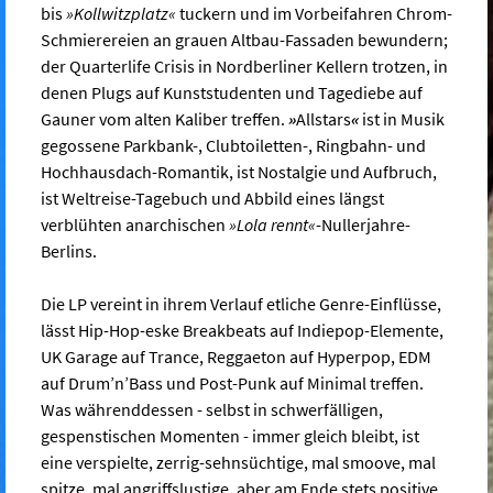
bis
»Kollwitzplatz«
tuckern und im Vorbeifahren Chrom-
Schmierereien an grauen Altbau-Fassaden bewundern;
der Quarterlife Crisis in Nordberliner Kellern trotzen, in
denen Plugs auf Kunststudenten und Tagediebe auf
Gauner vom alten Kaliber treffen.
»
Allstars
«
ist in Musik
gegossene Parkbank-, Clubtoiletten-, Ringbahn- und
Hochhausdach-Romantik, ist Nostalgie und Aufbruch,
ist Weltreise-Tagebuch und Abbild eines längst
verblühten anarchischen
»Lola rennt«
-Nullerjahre-
Berlins.
Die LP vereint in ihrem Verlauf etliche Genre-Einflüsse,
lässt Hip-Hop-eske Breakbeats auf Indiepop-Elemente,
UK Garage auf Trance, Reggaeton auf Hyperpop, EDM
auf Drum’n’Bass und Post-Punk auf Minimal treffen.
Was währenddessen - selbst in schwerfälligen,
gespenstischen Momenten - immer gleich bleibt, ist
eine verspielte, zerrig-sehnsüchtige, mal smoove, mal
spitze, mal angriffslustige, aber am Ende stets positive