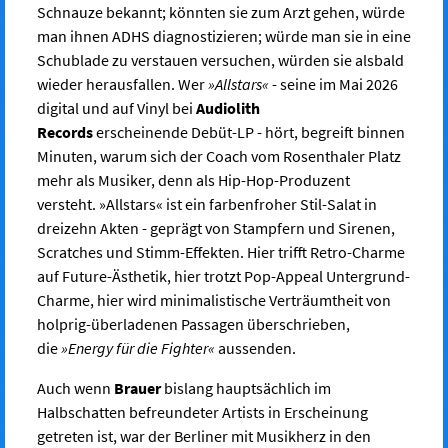
Schnauze bekannt; könnten sie zum Arzt gehen, würde
man ihnen ADHS diagnostizieren; würde man sie in eine
Schublade zu verstauen versuchen, würden sie alsbald
wieder herausfallen. Wer
»Allstars«
- seine im Mai 2026
digital und auf Vinyl bei
Audiolith
Records
erscheinende Debüt-LP - hört, begreift binnen
Minuten, warum sich der Coach vom Rosenthaler Platz
mehr als Musiker, denn als Hip-Hop-Produzent
versteht. »Allstars« ist ein farbenfroher Stil-Salat in
dreizehn Akten - geprägt von Stampfern und Sirenen,
Scratches und Stimm-Effekten. Hier trifft Retro-Charme
auf Future-Ästhetik, hier trotzt Pop-Appeal Untergrund-
Charme, hier wird minimalistische Verträumtheit von
holprig-überladenen Passagen überschrieben,
die
»Energy für die Fighter«
aussenden.
Auch wenn
Brauer
bislang hauptsächlich im
Halbschatten befreundeter Artists in Erscheinung
getreten ist, war der Berliner mit Musikherz in den