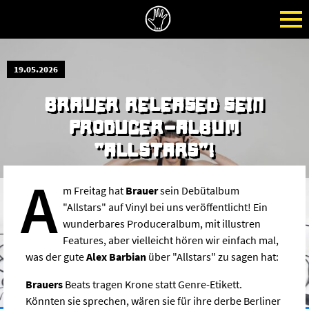
19.05.2026
BRAUER RELEASED SEIN
PRODUCER-ALBUM
"ALLSTARS"!
A
m Freitag hat
Brauer
sein Debütalbum
"Allstars" auf Vinyl bei uns veröffentlicht! Ein
wunderbares Produceralbum, mit illustren
Features, aber vielleicht hören wir einfach mal,
was der gute
Alex Barbian
über "Allstars" zu sagen hat:
Brauers
Beats tragen Krone statt Genre-Etikett.
Könnten sie sprechen, wären sie für ihre derbe Berliner