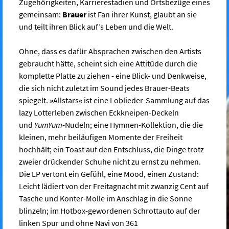
Zugehörigkeiten, Karrierestadien und Ortsbezüge eines
gemeinsam:
Brauer
ist Fan ihrer Kunst, glaubt an sie
und teilt ihren Blick auf’s Leben und die Welt.
Ohne, dass es dafür Absprachen zwischen den Artists
gebraucht hätte, scheint sich eine Attitüde durch die
komplette Platte zu ziehen - eine Blick- und Denkweise,
die sich nicht zuletzt im Sound jedes Brauer-Beats
spiegelt.
»
Allstars
«
ist eine Loblieder-Sammlung auf das
lazy Lotterleben zwischen Eckkneipen-Deckeln
und
YumYum
-Nudeln; eine Hymnen-Kollektion, die die
kleinen, mehr beiläufigen Momente der Freiheit
hochhält; ein Toast auf den Entschluss, die Dinge trotz
zweier drückender Schuhe nicht zu ernst zu nehmen.
Die LP vertont ein Gefühl, eine Mood, einen Zustand:
Leicht lädiert von der Freitagnacht mit zwanzig Cent auf
Tasche und Konter-Molle im Anschlag in die Sonne
blinzeln; im Hotbox-gewordenen Schrottauto auf der
linken Spur und ohne Navi von 361