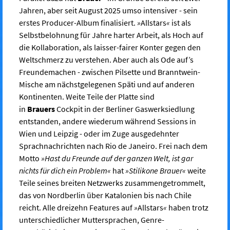
Jahren, aber seit August 2025 umso intensiver - sein
erstes Producer-Album finalisiert.
»
Allstars
«
ist als
Selbstbelohnung für Jahre harter Arbeit, als Hoch auf
die Kollaboration, als laisser-fairer Konter gegen den
Weltschmerz zu verstehen. Aber auch als Ode auf’s
Freundemachen - zwischen Pilsette und Branntwein-
Mische am nächstgelegenen Späti und auf anderen
Kontinenten. Weite Teile der Platte sind
in
Brauers
Cockpit in der Berliner Gaswerksiedlung
entstanden, andere wiederum während Sessions in
Wien und Leipzig - oder im Zuge ausgedehnter
Sprachnachrichten nach Rio de Janeiro. Frei nach dem
Motto
»Hast du Freunde auf der ganzen Welt, ist gar
nichts für dich ein Problem«
hat
»Stilikone Brauer«
weite
Teile seines breiten Netzwerks zusammengetrommelt,
das von Nordberlin über Katalonien bis nach Chile
reicht. Alle dreizehn Features auf
»
Allstars
«
haben trotz
unterschiedlicher Muttersprachen, Genre-