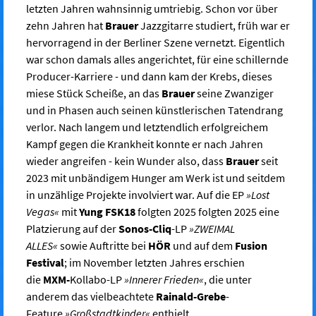
letzten Jahren wahnsinnig umtriebig. Schon vor über
zehn Jahren hat
Brauer
Jazzgitarre studiert, früh war er
hervorragend in der Berliner Szene vernetzt. Eigentlich
war schon damals alles angerichtet, für eine schillernde
Producer-Karriere - und dann kam der Krebs, dieses
miese Stück Scheiße, an das
Brauer
seine Zwanziger
und in Phasen auch seinen künstlerischen Tatendrang
verlor. Nach langem und letztendlich erfolgreichem
Kampf gegen die Krankheit konnte er nach Jahren
wieder angreifen - kein Wunder also, dass
Brauer
seit
2023 mit unbändigem Hunger am Werk ist und seitdem
in unzählige Projekte involviert war. Auf die EP
»Lost
Vegas«
mit
Yung FSK18
folgten 2025 folgten 2025 eine
Platzierung auf der
Sonos-Cliq
-LP
»ZWEIMAL
ALLES«
sowie Auftritte bei
HÖR
und auf dem
Fusion
Festival
; im November letzten Jahres erschien
die
MXM-
Kollabo-LP
»Innerer Frieden«
, die unter
anderem das vielbeachtete
Rainald-Grebe
-
Feature
»Großstadtkinder«
enthielt.