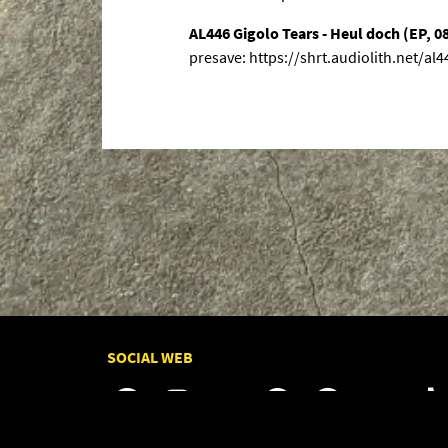
AL446 Gigolo Tears - Heul doch (EP, 0
presave: https://shrt.audiolith.net/al4
SOCIAL WEB