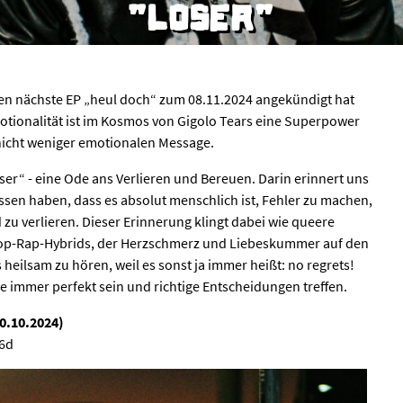
"LOSER"
n nächste EP „heul doch“ zum 08.11.2024 angekündigt hat
otionalität ist im Kosmos von Gigolo Tears eine Superpower
r nicht weniger emotionalen Message.
oser“ - eine Ode ans Verlieren und Bereuen. Darin erinnert uns
essen haben, dass es absolut menschlich ist, Fehler zu machen,
 zu verlieren. Dieser Erinnerung klingt dabei wie queere
rpop-Rap-Hybrids, der Herzschmerz und Liebeskummer auf den
 heilsam zu hören, weil es sonst ja immer heißt: no regrets!
e immer perfekt sein und richtige Entscheidungen treffen.
10.10.2024)
46d