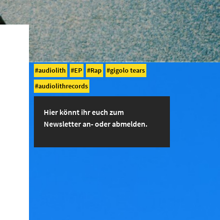
audiolith
EP
Rap
gigolo tears
audiolithrecords
Hier könnt ihr euch zum
Newsletter an- oder abmelden.