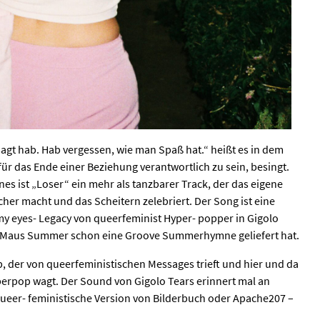
esagt hab. Hab vergessen, wie man Spaß hat.“ heißt es in dem
für das Ende einer Beziehung verantwortlich zu sein, besingt.
nes ist „Loser“ ein mehr als tanzbarer Track, der das eigene
icher macht und das Scheitern zelebriert. Der Song ist eine
 my eyes- Legacy von queerfeminist Hyper- popper in Gigolo
ot Maus Summer schon eine Groove Summerhymne geliefert hat.
der von queerfeministischen Messages trieft und hier und da
rpop wagt. Der Sound von Gigolo Tears erinnert mal an
ueer- feministische Version von Bilderbuch oder Apache207 –