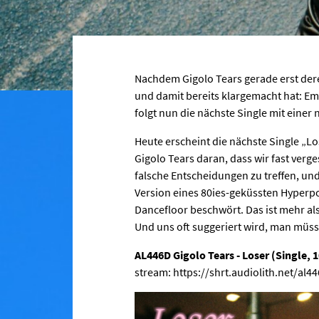
Nachdem Gigolo Tears gerade erst dere
und damit bereits klargemacht hat: Em
folgt nun die nächste Single mit eine
Heute erscheint die nächste Single „L
Gigolo Tears daran, dass wir fast verg
falsche Entscheidungen zu treffen, und
Version eines 80ies-geküssten Hype
Dancefloor beschwört. Das ist mehr als
Und uns oft suggeriert wird, man müss
AL446D Gigolo Tears - Loser (Single, 
stream: https://shrt.audiolith.net/al4