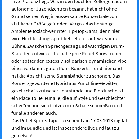
Live-Präsenz liegt. Was in den feuchten Kellergemäuern
autonomer Jugendzentren begann, hat nicht ohne
Grund seinen Weg in ausverkaufte Konzertsäle von
stattlicher Größe gefunden. Vergiss das behäbige
Ambiente toxisch-verirrter Hip-Hop-Jams, denn hier
wird Hochleistungssport betrieben – auf, wie vor der
Bühne. Zwischen Sprechgesang und wuchtigen Drum-
Stafetten entwickelt beinahe jede Pöbel-Show früher
oder später den exzessiv-solidarisch-dynamischen Vibe
eines verdammt guten Punk-Konzerts – und niemand
hat die Absicht, seine Stimmbänder zu schonen. Das
Konzert-gewordene Hybrid aus Punchline-Gewitter,
gesellschaftskritischer Lehrstunde und Bierdusche ist
ein Place To Be. Für alle, die auf Style und Geschlechter
scheißen und sich trotzdem in Schale schmeißen und
für alle anderen auch.
Das Pöbel Sports Tape II erscheint am 17.03.2023 digital
und im Bundle und ist insbesondere live und laut zu
genießen!