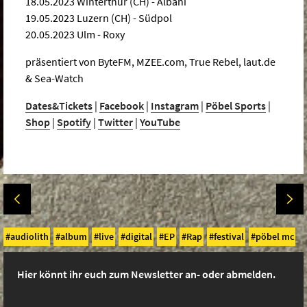
18.05.2023 Winterthur (CH) - Albani
19.05.2023 Luzern (CH) - Südpol
20.05.2023 Ulm - Roxy
präsentiert von ByteFM, MZEE.com, True Rebel, laut.de
& Sea-Watch
Dates&Tickets
|
Facebook
|
Instagram
|
Pöbel Sports
|
Shop
|
Spotify
|
Twitter
|
YouTube
audiolith
album
live
digital
EP
Rap
festival
pöbel mc
Hier könnt ihr euch zum Newsletter an- oder abmelden.