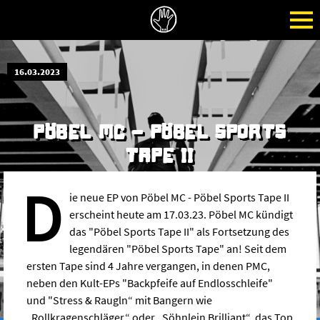
16.03.2023
PÖBEL MC - PÖBEL SPORTS
TAPE II
D
ie neue EP von Pöbel MC - Pöbel Sports Tape II
erscheint heute am 17.03.23. Pöbel MC kündigt
das "Pöbel Sports Tape II" als Fortsetzung des
legendären "Pöbel Sports Tape" an! Seit dem
ersten Tape sind 4 Jahre vergangen, in denen PMC,
neben den Kult-EPs "Backpfeife auf Endlosschleife"
und "Stress & Raugln“ mit Bangern wie
„Rollkragenschläger“ oder „Söhnlein Brilliant“, das Top