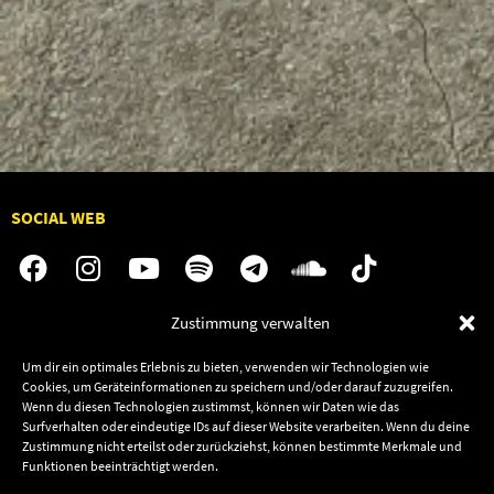
SOCIAL WEB
Zustimmung verwalten
Audiolith
Jobs
Um dir ein optimales Erlebnis zu bieten, verwenden wir Technologien wie
News
Kontakt
Cookies, um Geräteinformationen zu speichern und/oder darauf zuzugreifen.
Artists
Termine
Wenn du diesen Technologien zustimmst, können wir Daten wie das
Surfverhalten oder eindeutige IDs auf dieser Website verarbeiten. Wenn du deine
Releases
Shop
Zustimmung nicht erteilst oder zurückziehst, können bestimmte Merkmale und
Friends
Funktionen beeinträchtigt werden.