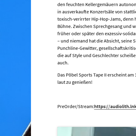
den feuchten Kellergemäuern autonom
in ausverkaufte Konzertsäle von statt
toxisch-verirrter Hip-Hop-Jams, denn h
Bühne. Zwischen Sprechgesang und wu
früher oder später den exzessiv-soli
– und niemand hat die Absicht, seine
Punchline-Gewitter, gesellschaftskritis
die auf Style und Geschlechter scheiß
auch.
Das Pöbel Sports Tape II erscheint am 
laut zu genießen!
PreOrder/Stream:
https://audiolith.ln