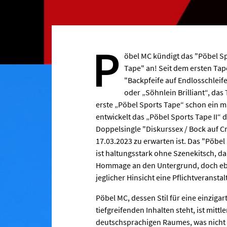
P
öbel MC kündigt das "Pöbel Sp
Tape" an! Seit dem ersten Tap
"Backpfeife auf Endlosschleif
oder „Söhnlein Brilliant“, das
erste „Pöbel Sports Tape“ schon ein m
entwickelt das „Pöbel Sports Tape II“ d
Doppelsingle "Diskurssex / Bock auf C
17.03.2023 zu erwarten ist. Das "Pöbe
ist haltungsstark ohne Szenekitsch, d
Hommage an den Untergrund, doch eben
jeglicher Hinsicht eine Pflichtveransta
Pöbel MC, dessen Stil für eine einzi
tiefgreifenden Inhalten steht, ist mitt
deutschsprachigen Raumes, was nicht z