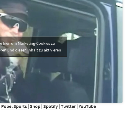
ke hier, um Marketing-Cookies zu
ren und diesen Inhalt zu aktivieren
|
Pöbel Sports
|
Shop
|
Spotify
|
Twitter
|
YouTube