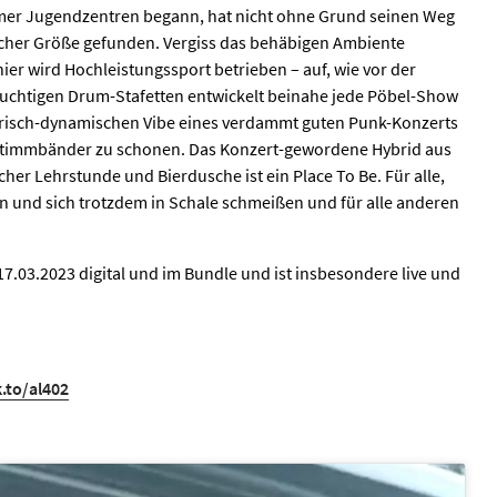
er Jugendzentren begann, hat nicht ohne Grund seinen Weg
licher Größe gefunden. Vergiss das behäbigen Ambiente
ier wird Hochleistungssport betrieben – auf, wie vor der
chtigen Drum-Stafetten entwickelt beinahe jede Pöbel-Show
darisch-dynamischen Vibe eines verdammt guten Punk-Konzerts
 Stimmbänder zu schonen. Das Konzert-gewordene Hybrid aus
cher Lehrstunde und Bierdusche ist ein Place To Be. Für alle,
en und sich trotzdem in Schale schmeißen und für alle anderen
17.03.2023 digital und im Bundle und ist insbesondere live und
k.to/al402