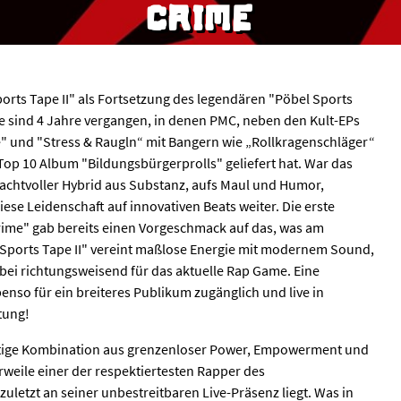
CRIME
orts Tape II" als Fortsetzung des legendären "Pöbel Sports
e sind 4 Jahre vergangen, in denen PMC, neben den Kult-EPs
e" und "Stress & Raugln“ mit Bangern wie „Rollkragenschläger“
 Top 10 Album "Bildungsbürgerprolls" geliefert hat. War das
achtvoller Hybrid aus Substanz, aufs Maul und Humor,
iese Leidenschaft auf innovativen Beats weiter. Die erste
rime" gab bereits einen Vorgeschmack auf das, was am
l Sports Tape II" vereint maßlose Energie mit modernem Sound,
abei richtungsweisend für das aktuelle Rap Game. Eine
so für ein breiteres Publikum zugänglich und live in
ltung!
gartige Kombination aus grenzenloser Power, Empowerment und
lerweile einer der respektiertesten Rapper des
uletzt an seiner unbestreitbaren Live-Präsenz liegt. Was in