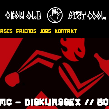
eases
Friends
Jobs
Kontakt
MC - DISKURSSEX // B