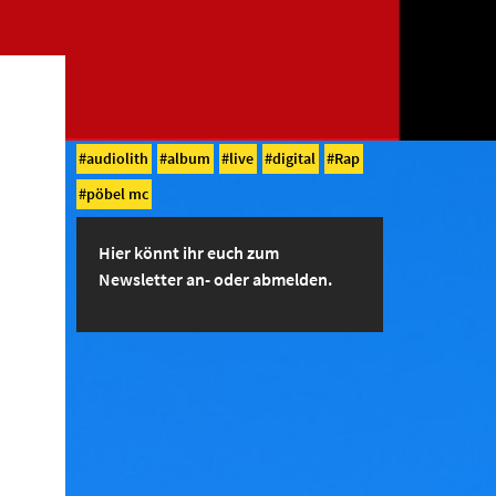
audiolith
album
live
digital
Rap
pöbel mc
Hier könnt ihr euch zum
Newsletter an- oder abmelden.