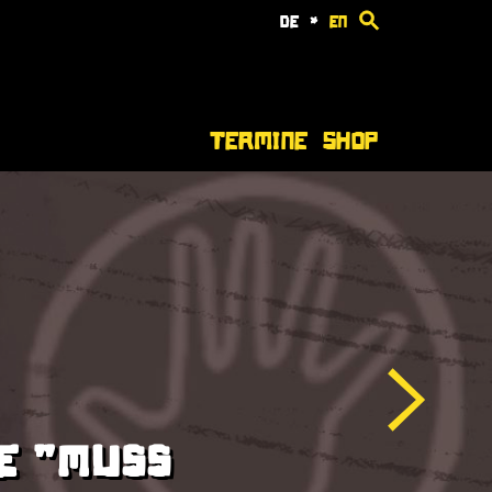
de
*
en
Termine
Shop
LE "MUSS