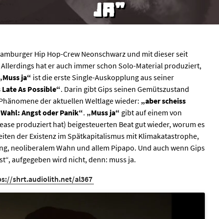
JA"
er Hamburger Hip Hop-Crew Neonschwarz und mit dieser seit
 Allerdings hat er auch immer schon Solo-Material produziert,
„Muss ja“
ist die erste Single-Auskopplung aus seiner
 Late As Possible“
. Darin gibt Gips seinen Gemütszustand
 Phänomene der aktuellen Weltlage wieder:
„aber scheiss
e Wahl: Angst oder Panik“
.
„Muss ja“
gibt auf einem von
ase produziert hat) beigesteuerten Beat gut wieder, worum es
keiten der Existenz im Spätkapitalismus mit Klimakatastrophe,
g, neoliberalem Wahn und allem Pipapo. Und auch wenn Gips
ist“, aufgegeben wird nicht, denn: muss ja.
ps://shrt.audiolith.net/al367