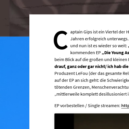
C
aptain Gips ist ein Viertel d
Jahren erfolgreich unterwegs.
und nun ist es wieder so weit:
kommenden EP
„Die Young As
beim Blick auf die großen und kleinen
drauf, ganz oder gar nicht/ ich hab di
Produzent LeFou (der das gesamte Rele
auf der EP an sich geht: die Schwierig
tötenden Grenzen, Menschenverachtun
„mittlerweile komplett desillusioniert 
EP vorbestellen / Single streamen:
htt