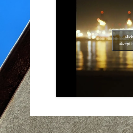
Klic
akzeptie