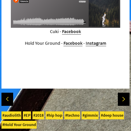
Cuki -
Facebook
Hold Your Ground -
Facebook
-
Instagram
audiolith
EP
2018
hip hop
techno
gimmix
deep house
Hold Your Ground