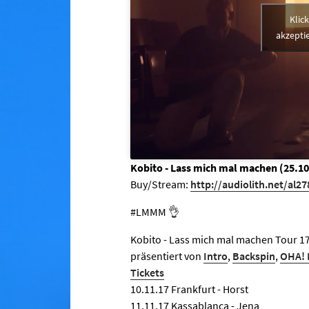
Klic
akzeptie
Kobito - Lass mich mal machen (25.10
Buy/Stream:
http://audiolith.net/al27
#LMMM 👌
Kobito - Lass mich mal machen Tour 1
präsentiert von
Intro
,
Backspin
,
OHA! 
Tickets
10.11.17 Frankfurt - Horst
11.11.17 Kassablanca - Jena