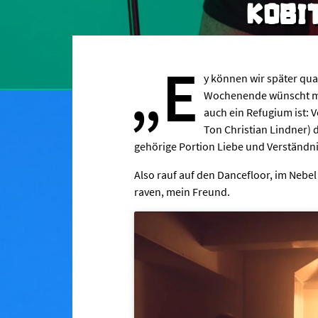
KOBI
„E
y können wir später quat
Wochenende wünscht man
auch ein Refugium ist: 
Ton Christian Lindner) d
gehörige Portion Liebe und Verständni
Also rauf auf den Dancefloor, im Nebel
raven, mein Freund.