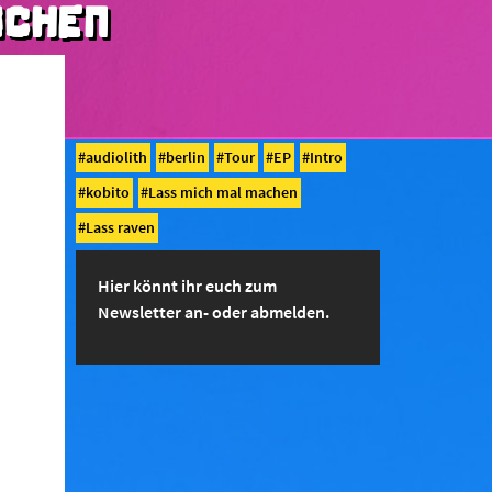
ACHEN
audiolith
berlin
Tour
EP
Intro
kobito
Lass mich mal machen
Lass raven
Hier könnt ihr euch zum
Newsletter an- oder abmelden.