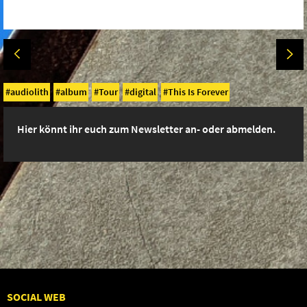
audiolith
album
Tour
digital
This Is Forever
Hier könnt ihr euch zum Newsletter an- oder abmelden.
SOCIAL WEB