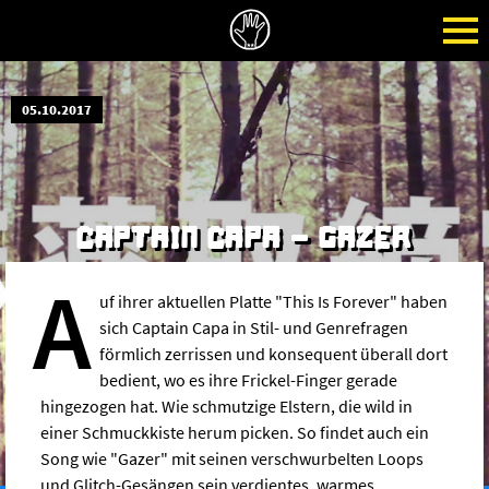
05.10.2017
CAPTAIN CAPA - GAZER
A
uf ihrer aktuellen Platte "This Is Forever" haben
sich Captain Capa in Stil- und Genrefragen
förmlich zerrissen und konsequent überall dort
bedient, wo es ihre Frickel-Finger gerade
hingezogen hat. Wie schmutzige Elstern, die wild in
einer Schmuckkiste herum picken. So findet auch ein
Song wie "Gazer" mit seinen verschwurbelten Loops
und Glitch-Gesängen sein verdientes, warmes