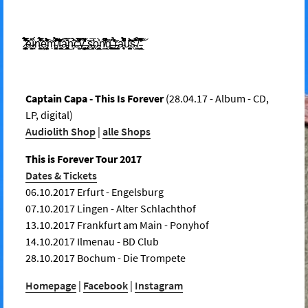
̷̨̨̢̡̦͇͖̮̻̳̠̘̗̗̞͂̌̃̾͛͌̿̿͑͋̉̊̄̕͝e̶̝͕̯͖̱̖̼͌ḯ̷̘n̴̙̯̻̩̺̗̝͍̉͑̐̌͌͛̄̈̿̃̇̕ȩ̴̢͉͉̟̰̬͓̦̹̳̇́̋̓͊̾́̊̍̏̈́̈́͛͗͠m̴̡͚̙͖̣̗͉̱͍̔͐̃̒̐́̒̀̉̒̂͝͠͝ ̸͖̋͊͛̃̀̈́͘f̵͉̩̜̘̺̳͍̜̠̍̀͜å̵̡̧̺̻͎̘̳̩͈̝̰̠̟̿̆̇̍́̈͜ͅn̵̹̗͑̀̀́̐̍͘͝c̶̛̥͈̮̒͗̔̿͑́̒̀̀͆̀̂̕͠ÿ̶̡̢̛̛͖̤͇̭̭̼̩͈̦̦̝͓͚̅̊̾̊̍̾̀́̓ ̵̨̡̘͉͈̗̝͙͚͕̩̩̃̀͜͜s̶̨̛̱͕̖̻̩͔͕̯̅̋o̵̲̞͓̳̠̠̤̣͔̤̣͍̍́͗ͅń̸͇͛͆̐̑̌̋̕̚͝͠ğ̴̢̢͓̙͖̜̮̟͙̜̇̍ ̶̛̟̲̻̪̮̮͕̟̇̉́̓̓̓͛̓͂̽r̴̡̟̪̺͕̄a̴̘̜̥̎͌̐͊́̍̌̏͛̉̀͘̕̚u̴̟̩̺̮͚̺͈̪̝̫̟̮͓͊̓̈́͂̃̽̇̄͝ṡ̵̜̫́͋̊͗̐͂͝.̸̫͙̉͗͝ ̵̘̱͈͍̯̭̠̲̜̼̤́͋̈́̌̓͒̔̀̀̿́͘͝ͅ
Captain Capa - This Is Forever
(28.04.17 - Album - CD,
LP, digital)
Audiolith Shop
|
alle Shops
This is Forever Tour 2017
Dates & Tickets
06.10.2017 Erfurt - Engelsburg
07.10.2017 Lingen - Alter Schlachthof
13.10.2017 Frankfurt am Main - Ponyhof
14.10.2017 Ilmenau - BD Club
28.10.2017 Bochum - Die Trompete
Homepage
|
Facebook
|
Instagram