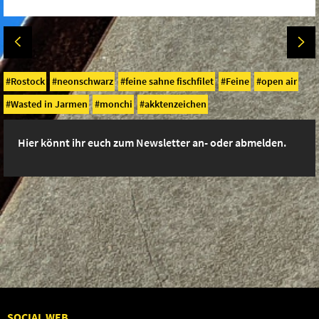
Rostock
neonschwarz
feine sahne fischfilet
Feine
open air
Wasted in Jarmen
monchi
akktenzeichen
Hier könnt ihr euch zum Newsletter an- oder abmelden.
SOCIAL WEB