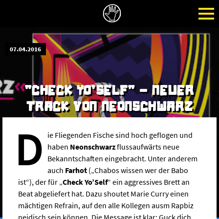
07.04.2016
"CHECK YO’SELF" - NEUER
TRACK VON NEONSCHWARZ
D
ie Fliegenden Fische sind hoch geflogen und
haben
Neonschwarz
flussaufwärts neue
Bekanntschaften eingebracht. Unter anderem
auch
Farhot
(„Chabos wissen wer der Babo
ist“), der für „
Check Yo’Self
“ ein aggressives Brett an
Beat abgeliefert hat. Dazu shoutet Marie Curry einen
mächtigen Refrain, auf den alle Kollegen ausm Rapbiz
neidisch sein können. Die Message ist klar: Guck dich