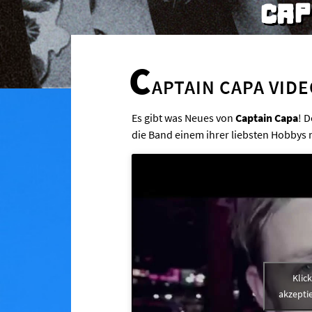
CAP
C
APTAIN CAPA VID
Es gibt was Neues von
Captain Capa
! 
die Band einem ihrer liebsten Hobbys 
Klic
akzeptie