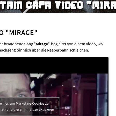
TAIN CAPA VIDEO "MIR
EO "MIRAGE"
Der brandneue Song "
Mirage
", begleitet von einem Video, wo
nachgeht: Sinnlich über die Reeperbahn schleichen.
ke hier, um Marketing-Cookies zu
ren und diesen Inhalt zu aktivieren