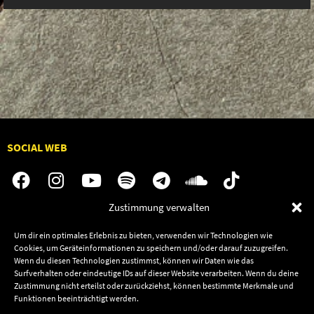
SOCIAL WEB
Zustimmung verwalten
Audiolith
Jobs
Um dir ein optimales Erlebnis zu bieten, verwenden wir Technologien wie
News
Kontakt
Cookies, um Geräteinformationen zu speichern und/oder darauf zuzugreifen.
Wenn du diesen Technologien zustimmst, können wir Daten wie das
Artists
Termine
Surfverhalten oder eindeutige IDs auf dieser Website verarbeiten. Wenn du deine
Releases
Shop
Zustimmung nicht erteilst oder zurückziehst, können bestimmte Merkmale und
Funktionen beeinträchtigt werden.
Friends