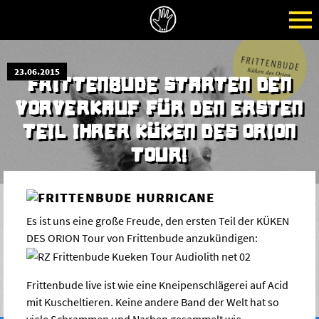
23.06.2015
FRITTENBUDE STARTEN DEN
VORVERKAUF FÜR DEN ERSTEN
TEIL IHRER KÜKEN DES ORION
TOUR!
Es ist uns eine große Freude, den ersten Teil der KÜKEN
DES ORION Tour von Frittenbude anzukündigen:
Frittenbude live ist wie eine Kneipenschlägerei auf Acid
mit Kuscheltieren. Keine andere Band der Welt hat so
viele Schrammen und Narben gesammelt wie