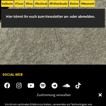
album
Tour
live
festival
frittenbude
Intro
Moment
Hier könnt ihr euch zum Newsletter an- oder abmelden.
SOCIAL WEB
Zustimmung verwalten
Audiolith
Jobs
Um dir ein optimales Erlebnis zu bieten, verwenden wir Technologien wie