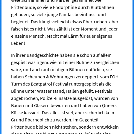
Frittenbude, so viele Endorphine durch Blutbahnen
gehauen, so viele junge Pandas beeinflusst und
begleitet. Das klingt vielleicht etwas übertrieben, aber
falsch ist es nicht. Was zählt ist der Moment und jeder
einzelne Mensch. Macht mal Lärm für euer eigenes
Leben!
In ihrer Bandgeschichte haben sie schon auf allem
gespielt was irgendwie mit einer Bühne zu vergleichen
wäre, und auch auf richtigen Bühnen natürlich, sie
haben Scheunen & Wohnungen zerdeppert, vom FOH
Turm des Beatpatrol Festival runtergespielt als die
Bühne unter Wasser stand, Hallen gefüllt, Festivals
abgebrochen, Polizei-Einsätze ausgelöst, wurden von
Bauern mit Gläsern beworfen und haben von Queers
Küsse kassiert. Das alles ist viel, aber sicherlich kein
Grund überheblich zu werden. Im Gegenteil.
Frittenbude bleiben nicht stehen, sondern entwickeln
sich weiter. Das klingt, wenn man es ließt, wie eine