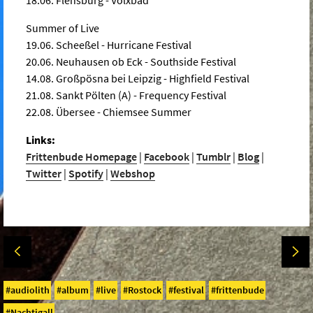
Summer of Live
19.06. Scheeßel - Hurricane Festival
20.06. Neuhausen ob Eck - Southside Festival
14.08. Großpösna bei Leipzig - Highfield Festival
21.08. Sankt Pölten (A) - Frequency Festival
22.08. Übersee - Chiemsee Summer
Links:
Frittenbude Homepage
|
Facebook
|
Tumblr
|
Blog
|
Twitter
|
Spotify
|
Webshop
audiolith
album
live
Rostock
festival
frittenbude
Nachtigall