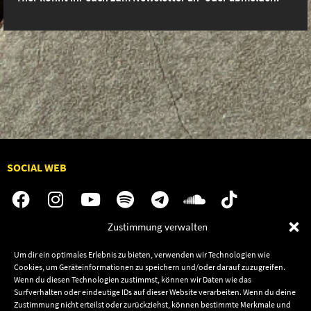
SOCIAL WEB
Zustimmung verwalten
Audiolith
Jobs
Um dir ein optimales Erlebnis zu bieten, verwenden wir Technologien wie
News
Kontakt
Cookies, um Geräteinformationen zu speichern und/oder darauf zuzugreifen.
Wenn du diesen Technologien zustimmst, können wir Daten wie das
Artists
Termine
Surfverhalten oder eindeutige IDs auf dieser Website verarbeiten. Wenn du deine
Releases
Shop
Zustimmung nicht erteilst oder zurückziehst, können bestimmte Merkmale und