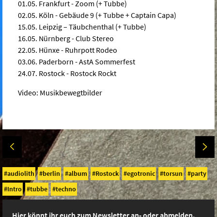
01.05. Frankfurt - Zoom (+ Tubbe)
02.05. Köln - Gebäude 9 (+ Tubbe + Captain Capa)
15.05. Leipzig – Täubchenthal (+ Tubbe)
16.05. Nürnberg - Club Stereo
22.05. Hünxe - Ruhrpott Rodeo
03.06. Paderborn - AstA Sommerfest
24.07. Rostock - Rostock Rockt
Video: Musikbewegtbilder
audiolith
berlin
album
Rostock
egotronic
torsun
party
Intro
tubbe
techno
Hier könnt ihr euch zum Newsletter an- oder abmelden.