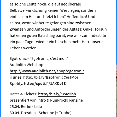
es solche Leute noch, die auf neoliberale
Selbstverwirklichung keinen Wert legen, sondern
einfach im Hier und Jetzt leben? Hoffentlich! Und
selbst, wenn wir heute gefangen sind zwischen
Zwängen und Anforderungen des Alltags: Onkel Torsun
hat einen guten Ratschlag parat, wie wir - zumindest für
ein paar Tage - wieder ein bisschen mehr Herr unseres
Lebens werden.
Egotronic - "Egotronic, c’est moi!"
Audiolith Webshop:
http://www.audiolith.net/shop/egotronic
iTunes:
http://bit.ly/EgotronicCestMoi
Spotify:
http://spoti.fi/1AXDs6E
Dates & Tickets:
http://bit.ly/1e4e2bh
präsentiert von Intro & Punkrock! Fanzine
25.04. Berlin - Lido
30.04. Dresden - Scheune (+ Tubbe)