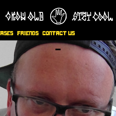
eases
Friends
Contact Us