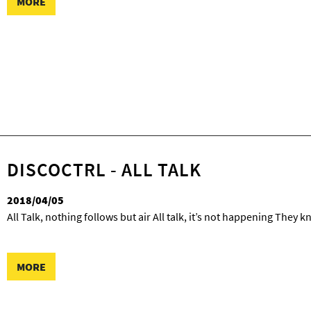
MORE
DISCOCTRL - ALL TALK
2018/04/05
All Talk, nothing follows but air All talk, it’s not happening They 
MORE