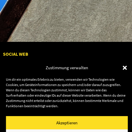
SOCIAL WEB
Zustimmung verwalten
Um dir ein optimales Erlebnis zu bieten, verwenden wir Technologien wie
Cookies, um Geräteinformationen zu speichern und/oder darauf zuzugreifen.
Audiolith
Contact Us
Wenn du diesen Technologien zustimmst, können wir Daten wie das
News
Dates
Surfverhalten oder eindeutige IDs auf dieser Website verarbeiten. Wenn du deine
Zustimmung nicht erteilst oder zurückziehst, können bestimmte Merkmale und
Artists
Shop
Funktionen beeinträchtigt werden.
Releases
Friends
Akzeptieren
Impressum
Privacy