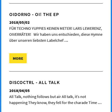
OIDORNO - OI! THE EP
2018/05/02
FÜR TECHNO YUPPIES KEINEN METER! LARS LEWERENZ,
OIVERRÄTER! Wir haben uns entschieden, diese Hymne
über unseren liebsten Labelchef
…
MORE
DISCOCTRL - ALL TALK
2018/04/05
All Talk, nothing follows but air All talk, it’s not
happening They know, they fell for the charade Time
…