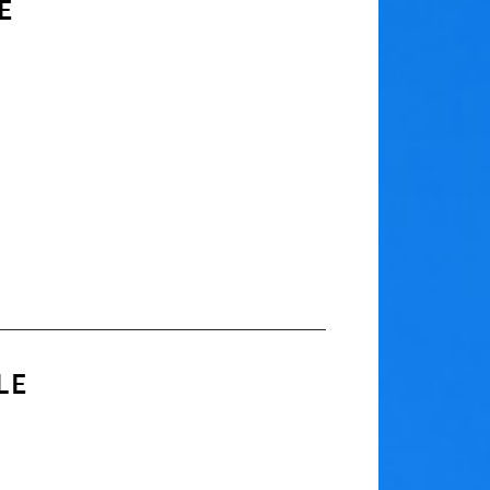
IE
LE