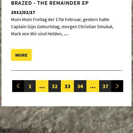
BRAZED - THE REMAINDER EP
2012/02/17
Moin Moin Freitag der 17te Februar, gestern hatte
Captain Gips Geburtstag, morgen Christian Smukal,
Mark von Wir sind Helden,
…
MORE
POSTS
Page
Page
Page
Page
Page
1
…
32
33
34
…
37
NAVIGATION