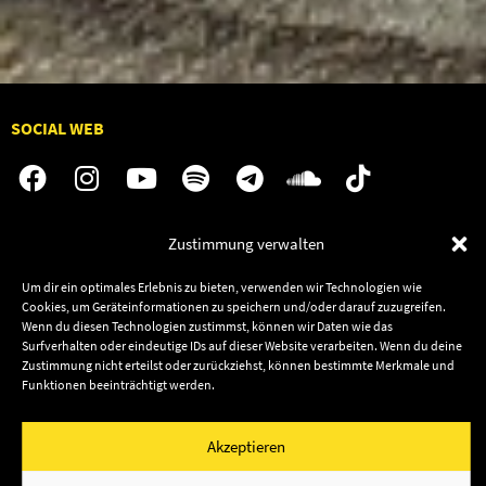
SOCIAL WEB
Zustimmung verwalten
Audiolith
Contact Us
News
Dates
Um dir ein optimales Erlebnis zu bieten, verwenden wir Technologien wie
Cookies, um Geräteinformationen zu speichern und/oder darauf zuzugreifen.
Artists
Shop
Wenn du diesen Technologien zustimmst, können wir Daten wie das
Releases
Surfverhalten oder eindeutige IDs auf dieser Website verarbeiten. Wenn du deine
Zustimmung nicht erteilst oder zurückziehst, können bestimmte Merkmale und
Friends
Funktionen beeinträchtigt werden.
Impressum
Privacy
© 2003–2026 Audiolith International GmbH & Audiolith
Akzeptieren
Publishing