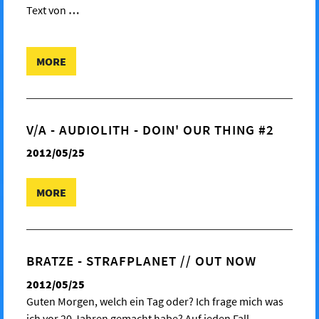
Text von
…
MORE
V/A - AUDIOLITH - DOIN' OUR THING #2
2012/05/25
MORE
BRATZE - STRAFPLANET // OUT NOW
2012/05/25
Guten Morgen, welch ein Tag oder? Ich frage mich was
ich vor 20 Jahren gemacht habe? Auf jeden Fall
…